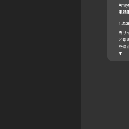
Arm
電話
1.基
当サ
と考
を適
す。
これ
認識
個
イ
す
個
も
個
範
個