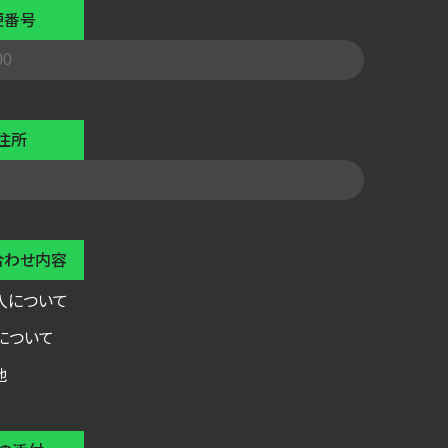
便番号
住所
合わせ内容
入について
について
他