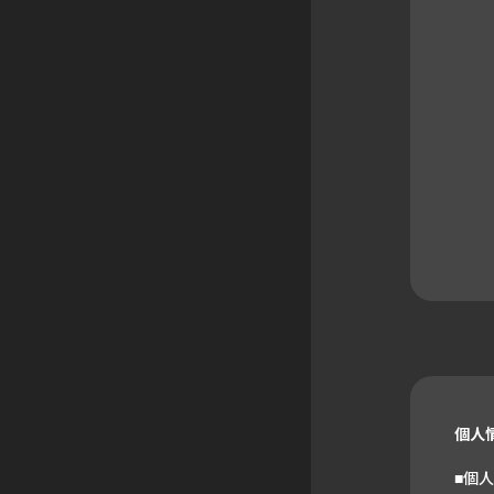
個人
■個