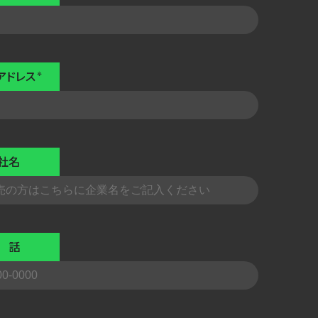
アドレス
社名
 話