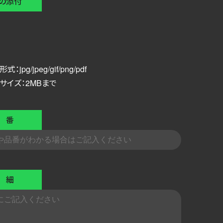
の添付
：jpg/jpeg/gif/png/pdf
サイズ：2MBまで
 番
 細