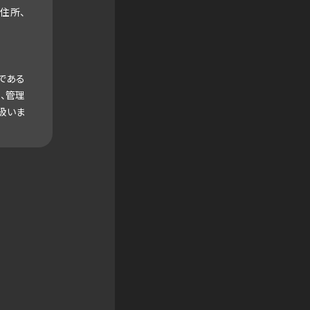
、住所、
である
、管理
扱いま
責務と
関係ガ
いに関
対して
目的の
て第三