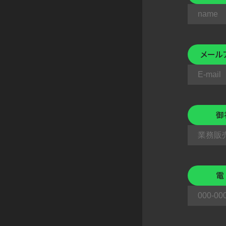
メール
御
電