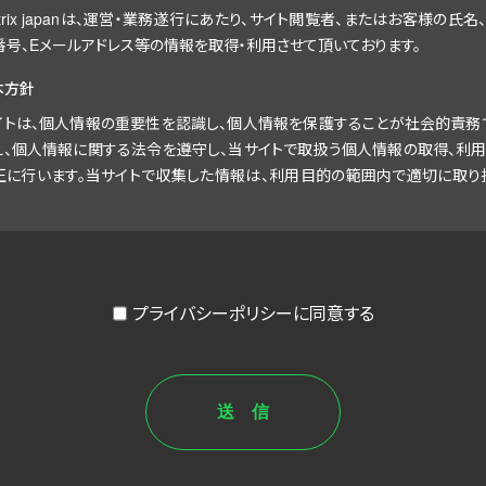
ytrix japanは、運営・業務遂行にあたり、サイト閲覧者、またはお客様の氏名
番号、Eメールアドレス等の情報を取得・利用させて頂いております。
本方針
イトは、個人情報の重要性を認識し、個人情報を保護することが社会的責務
え、個人情報に関する法令を遵守し、当サイトで取扱う個人情報の取得、利用
正に行います。当サイトで収集した情報は、利用目的の範囲内で適切に取り
らのお客様の個人情報（以下「個人情報」といいます）の適正な保護を重大な
し、この責務を果たすために、次の指針のもとで個人情報を取り扱います。
人情報に適用される個人情報の保護に関する法律その他の関係法令および
プライバシーポリシーに同意する
ドラインを遵守するとともに、一般に公正妥当と認められる個人情報の取扱
る慣行に準拠し、適切に取り扱います。また、適宜、取扱いの改善に努めます。
人情報の取扱いに関する規程を明確にし、周知徹底します。また、取引先等に
適切に個人情報を取扱うよう要請します。
人情報の取得に際しては、利用目的を特定して通 知または公表し、その利用
囲内で個人情報を取り扱います。
人情報の取扱いの全部または一部を利用目的の達成に必要な範囲内におい